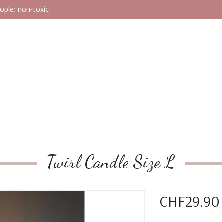
ople: non-toxic
Twirl Candle Size L
CHF29.90