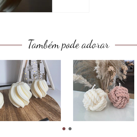
Também pode adorar
Twirl Candle Size
The Knot Candle
M
CHF4.90
CHF19.90