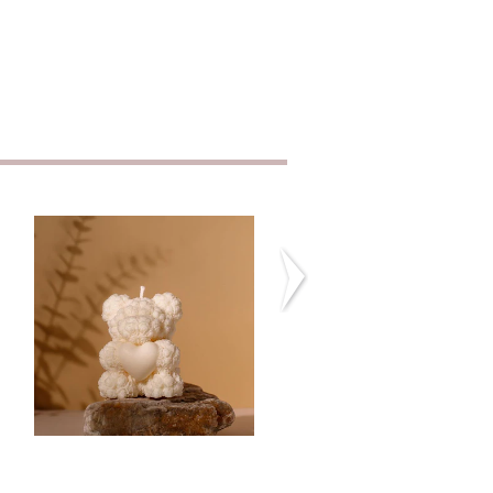
Teddy Bear with
Angel Baby Cand
Heart
CHF12.90
CHF14.90