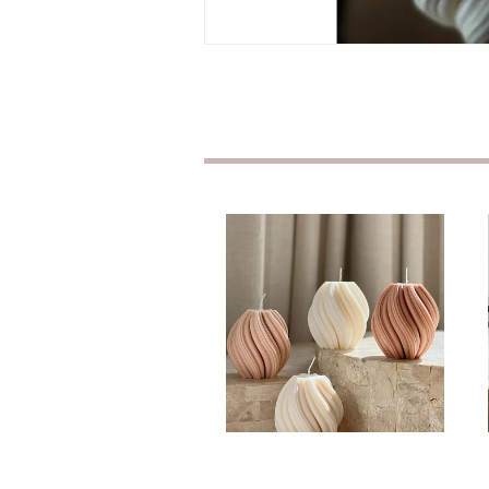
Twirl Candle Size S
CHF9.90