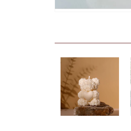
Teddy Bear with
Heart
CHF14.90