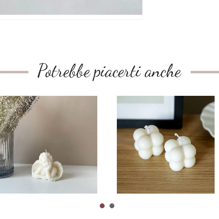
Potrebbe piacerti anche
Angel Baby Candle
Mini Bubble Candle
CHF12.90
CHF4.90