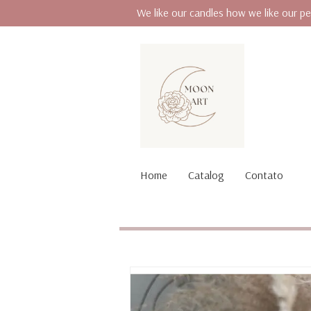
We like our candles how we like our pe
Home
Catalog
Contato