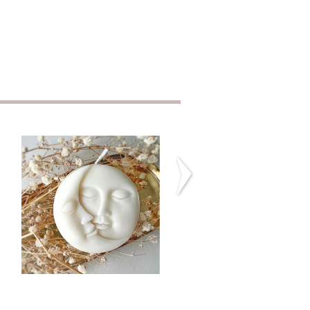
The Moon and Sun
The Hand of God
Candle
CHF12.90
CHF14.90