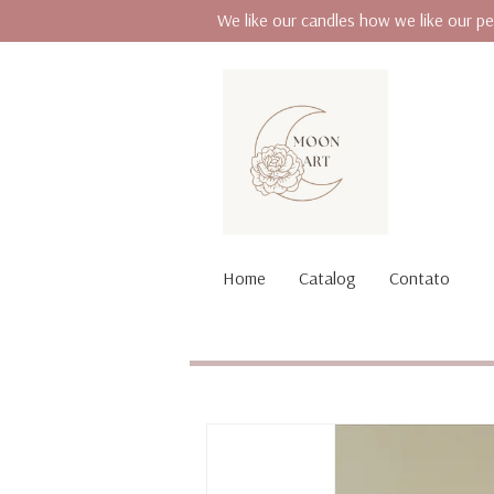
We like our candles how we like our pe
Home
Catalog
Contato