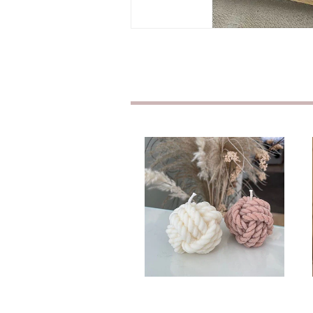
The Knot Candle
CHF4.90