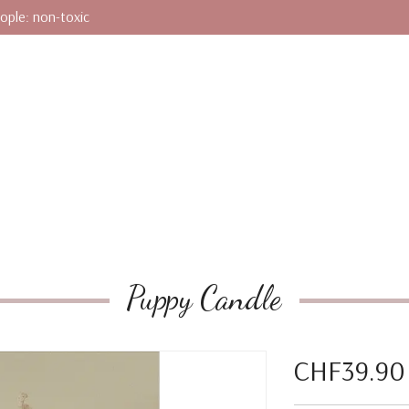
ople: non-toxic
Puppy Candle
CHF39.90