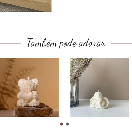
Também pode adorar
Teddy Bear with
Angel Baby Candle
Heart
CHF12.90
CHF14.90