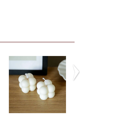
Mini Bubble
Twirl Candle Size
Candle
CHF9.90
CHF4.90